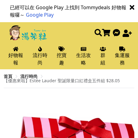
已經可以在 Google Play 上找到 Tommydeals 好物報
報囉～
Google Play
好物報
流行時
挖寶
生活攻
群
集運服
報
尚
趣
略
組
務
首頁
流行時尚
【優惠來啦】Estée Lauder 聖誕限量口紅禮盒五件組 $28.05