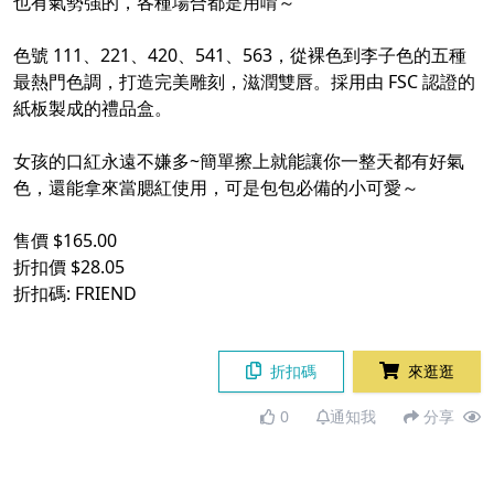
也有氣勢強的，各種場合都是用唷～
色號 111、221、420、541、563，從裸色到李子色的五種
最熱門色調，打造完美雕刻，滋潤雙唇。採用由 FSC 認證的
紙板製成的禮品盒。
女孩的口紅永遠不嫌多~簡單擦上就能讓你一整天都有好氣
色，還能拿來當腮紅使用，可是包包必備的小可愛～
售價 $165.00
折扣價 $28.05
折扣碼: FRIEND
折扣碼
來逛逛
0
通知我
分享