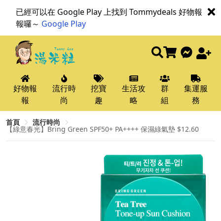
已經可以在 Google Play 上找到 Tommydeals 好物報
報囉～
Google Play
好物報
流行時
挖寶
生活攻
群
集運服
報
尚
趣
略
組
務
首頁
流行時尚
【綠意春光】Bring Green SPF50+ PA++++ 保濕綠氣墊 $12.60