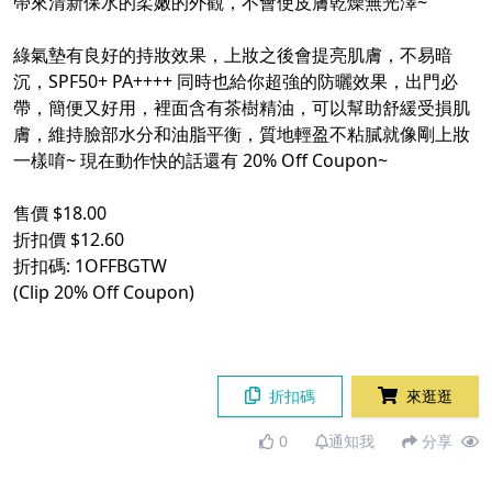
帶來清新保水的柔嫩的外觀，不會使皮膚乾燥無光澤~
綠氣墊有良好的持妝效果，上妝之後會提亮肌膚，不易暗
沉，SPF50+ PA++++ 同時也給你超強的防曬效果，出門必
帶，簡便又好用，裡面含有茶樹精油，可以幫助舒緩受損肌
膚，維持臉部水分和油脂平衡，質地輕盈不粘膩就像剛上妝
一樣唷~ 現在動作快的話還有 20% Off Coupon~
售價 $18.00
折扣價 $12.60
折扣碼: 1OFFBGTW
(Clip 20% Off Coupon)
折扣碼
來逛逛
0
通知我
分享