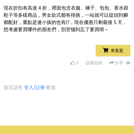
現在折扣有高達 4 折，裡面包含衣服、褲子、包包、香水跟
鞋子等多樣商品，男女款式都有得挑，一站就可以從頭到腳
都配好，重點是連小孩的也有(?，現在優惠只剩最後 5 天，
想考慮要買哪件的朋友們，別苦惱到忘了要買唷～
來逛逛
0
通知我
分享
留言請先
登入/註冊
帳號