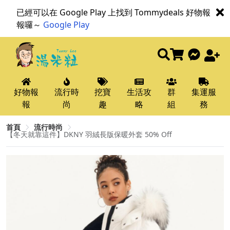
已經可以在 Google Play 上找到 Tommydeals 好物報
報囉～
Google Play
好物報
流行時
挖寶
生活攻
群
集運服
報
尚
趣
略
組
務
首頁
流行時尚
【冬天就靠這件】DKNY 羽絨長版保暖外套 50% Off