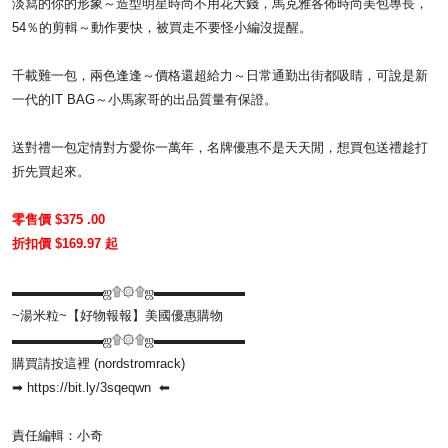
淡寫的你的形象～造型明星時尚不用花大錢，馬克雅各佈時尚美包專長，
54％的剪輯～動作要快，被買走不要怪小編沒提醒。
千載難一包，兩色逢逢～價格還超給力～日常通勤出街都吸睛，可說是新
一代的IT BAG～小馬家哥的出品質量有保證。
送對禮一包定情對方愛你一萬年，名牌優惠不是天天閒，想買包送禮趁打
折先買起來。
零售價 $375 .00
折扣價 $169.97 起
▬▬▬▬▬▬▬ஜ۩۞۩ஜ▬▬▬▬▬▬▬
~湯米粒~【好物報報】美國優惠購物
▬▬▬▬▬▬▬ஜ۩۞۩ஜ▬▬▬▬▬▬▬
購買請按這裡 (nordstromrack)
➡
https://bit.ly/3sqeqwn
⬅
責任編輯：小奇