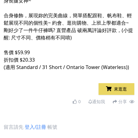
身長腿女神~
合身修飾，展現妳的完美曲線，簡單搭配跟鞋、帆布鞋、輕
鬆展現不同的個性美~ 約會、逛街購物、上班上學都適合~
剛好少了一件牛仔褲嗎? 直營產品 破兩萬評論好評款，(小提
醒: 尺寸不同、價格稍有不同唷)
售價 $59.99
折扣價 $20.33
(適用 Standard / 31 Short / Ontario Tower (Waterless))
來逛逛
0
通知我
分享
留言請先
登入/註冊
帳號