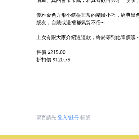
慣戴、真的會常常戴，若真喜歡再去牙一咬收
優雅金色方形小錶盤非常的精緻小巧，經典黑色
版友，自戴或送禮都氣質不俗~
上次有跟大家介紹過這款，終於等到他降價嘍
售價 $215.00
折扣價 $120.79
留言請先
登入/註冊
帳號