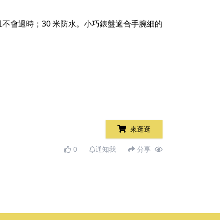
不會過時；30 米防水。小巧錶盤適合手腕細的
來逛逛
0
通知我
分享