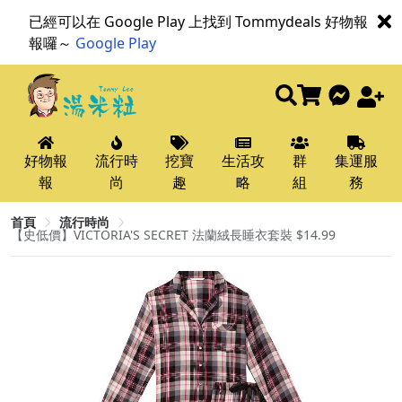
已經可以在 Google Play 上找到 Tommydeals 好物報
報囉～
Google Play
好物報
流行時
挖寶
生活攻
群
集運服
報
尚
趣
略
組
務
首頁
流行時尚
【史低價】VICTORIA'S SECRET 法蘭絨長睡衣套裝 $14.99