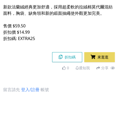
新款法蘭絨經典更加舒適，採用超柔軟的拉絨棉莫代爾混紡
面料，胸袋、缺角領和新的緞面抽繩使外觀更加完美。
售價 $59.50
折扣價 $14.99
折扣碼: EXTRA25
折扣碼
來逛逛
0
通知我
分享
留言請先
登入/註冊
帳號