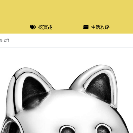
挖寶趣
生活攻略
 off