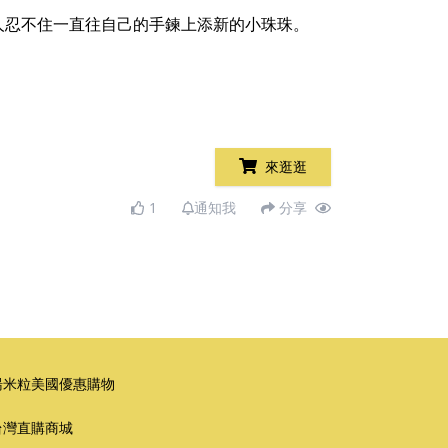
讓人忍不住一直往自己的手鍊上添新的小珠珠。
來逛逛
1
通知我
分享
湯米粒美國優惠購物
台灣直購商城