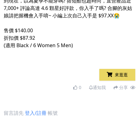
到現在，以為夏季不能穿嗎? 搭短酷也超時尚，直營產品近
7,000+ 評論高達 4.6 顆星好評款，你入手了嗎? 合腳的灰姑
娘請把握機會入手唷~ 小編上次自己入手是 $97.XX😭​
​
售價 $140.00​
折扣價 $87.92​
(適用 Black / 6 Women 5 Men)​
來逛逛
0
通知我
分享
留言請先
登入/註冊
帳號