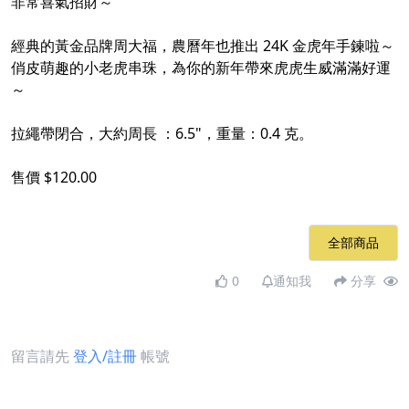
非常喜氣招財～
經典的黃金品牌周大福，農曆年也推出 24K 金虎年手鍊啦～
俏皮萌趣的小老虎串珠，為你的新年帶來虎虎生威滿滿好運
～
拉繩帶閉合，大約周長 ：6.5"，重量：0.4 克。
售價 $120.00
全部商品
0
通知我
分享
留言請先
登入/註冊
帳號