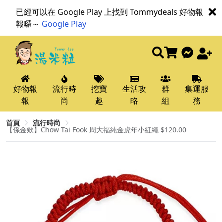
已經可以在 Google Play 上找到 Tommydeals 好物報
報囉～
Google Play
好物報
流行時
挖寶
生活攻
群
集運服
報
尚
趣
略
組
務
首頁
流行時尚
【係金欸】Chow Tai Fook 周大福純金虎年小紅繩 $120.00