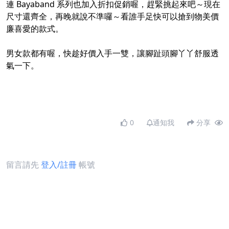
連 Bayaband 系列也加入折扣促銷喔，趕緊挑起來吧～現在
尺寸還齊全，再晚就說不準囉～看誰手足快可以搶到物美價
廉喜愛的款式。
男女款都有喔，快趁好價入手一雙，讓腳趾頭腳丫丫舒服透
氣一下。
0
通知我
分享
留言請先
登入/註冊
帳號