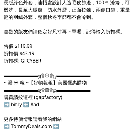
長版綠色外套，連帽處設計人造毛皮飾邊，100％ 滌綸，可
機洗，長至大腿處，防水外層，正面拉鍊，兩側口袋，重量
輕的羽絨外套，整個秋冬季節都不會冷到。
喜歡的版友們請確定好尺寸再下單喔，記得輸入折扣碼。
售價 $119.99
折扣價 $43.19
折扣碼: GFCYBER
▬▬▬▬▬▬▬ஜ۩۞۩ஜ▬▬▬▬▬▬▬
~ 湯 米 粒 ~【好物報報】美國優惠購物
▬▬▬▬▬▬▬ஜ۩۞۩ஜ▬▬▬▬▬▬▬
購買請按這裡 (gapfactory)
➡
bit.ly
⬅
#ad
更多特價情報請看我的網站~
➡
TommyDeals.com
⬅