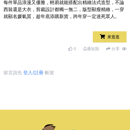
每件單品浪漫又優雅，輕易就能搭配出精緻法式造型，不論
西裝還是大衣，剪裁設計都獨一無二，版型顯瘦精緻，一穿
就顯名媛氣質，趁年底添購新貨，跨年穿一定迷死眾人。
來逛逛
0
通知我
分享
留言請先
登入/註冊
帳號