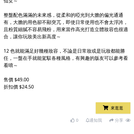
仙女～
整盤配色滿滿的未來感，從柔和的啞光到大膽的偏光通通
有，大膽的用色卻不顯突兀，即使日常使用也不會太浮誇，
且粉質細膩不容易飛粉，用來當作高光打造立體妝容也很適
合，讓你玩妝美出新高度～
12 色就能滿足好幾種妝容，不論是日常妝或是玩妝都能勝
任，一盤在手就能駕馭各種風格，有興趣的版友可以參考看
看唷～
售價 $49.00
折扣價 $24.50
來逛逛
0
通知我
分享