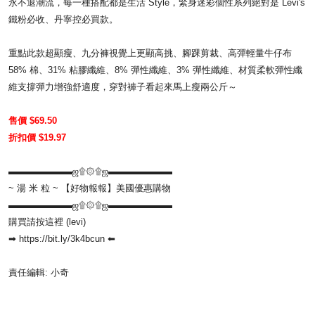
永不退潮流，每一種搭配都是生活 Style，緊身迷彩個性系列絕對是 Levi's
鐵粉必收、丹寧控必買款。​
重點此款超顯瘦、九分褲視覺上更顯高挑、腳踝剪裁、高彈輕量牛仔布
58% 棉、31% 粘膠纖維、8% 彈性纖維、3% 彈性纖維、材質柔軟彈性纖
維支撐彈力增強舒適度，穿對褲子看起來馬上瘦兩公斤～​
售價 $69.50
​折扣價 $19.97 ​
▬▬▬▬▬▬▬ஜ۩۞۩ஜ▬▬▬▬▬▬▬​
~ 湯 米 粒 ~ 【好物報報】美國優惠購物​
▬▬▬▬▬▬▬ஜ۩۞۩ஜ▬▬▬▬▬▬▬​
購買請按這裡​ (levi)
➡
https://bit.ly/3k4bcun
⬅
責任編輯: 小奇