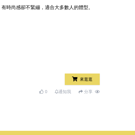
，有時尚感卻不緊繃，適合大多數人的體型。
來逛逛
0
通知我
分享