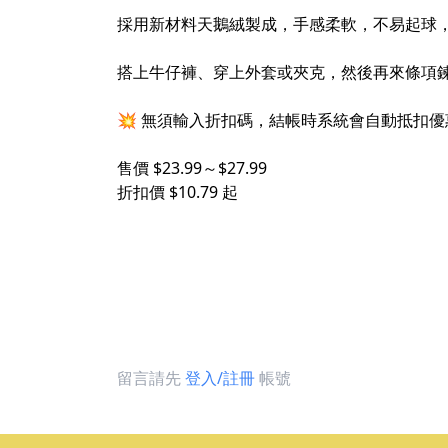
採用新材料天鵝絨製成，手感柔軟，不易起球
搭上牛仔褲、穿上外套或夾克，然後再來條項
💥 無須輸入折扣碼，結帳時系統會自動抵扣
售價 $23.99～$27.99
折扣價 $10.79 起
留言請先
登入/註冊
帳號