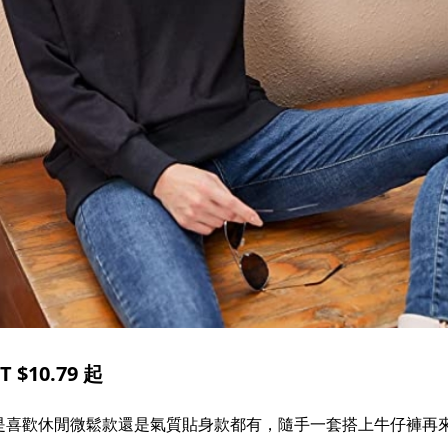
$10.79 起
你是喜歡休閒微鬆款還是氣質貼身款都有，隨手一套搭上牛仔褲再來