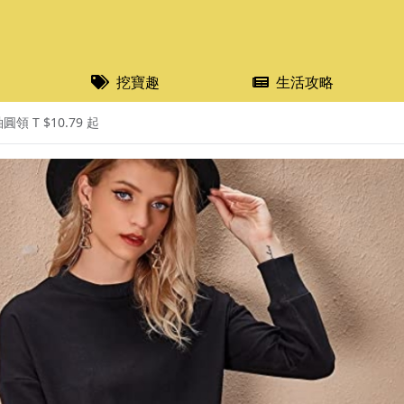
挖寶趣
生活攻略
 T $10.79 起