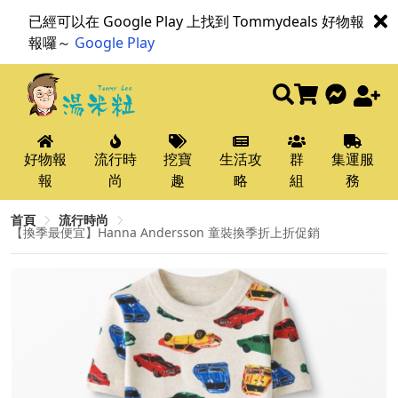
已經可以在 Google Play 上找到 Tommydeals 好物報
報囉～
Google Play
好物報
流行時
挖寶
生活攻
群
集運服
報
尚
趣
略
組
務
首頁
流行時尚
【換季最便宜】Hanna Andersson 童裝換季折上折促銷