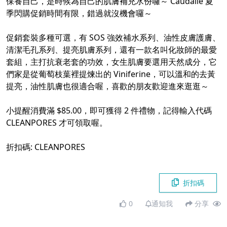
保養自己，是時候為自己的肌膚補充水份囉～ Caudalie 夏
季閃購促銷時間有限，錯過就沒機會囉～
促銷套裝多種可選，有 SOS 強效補水系列、油性皮膚護膚、
清潔毛孔系列、提亮肌膚系列，還有一款名叫化妝師的最愛
套組，主打抗衰老套的功效，女生肌膚要選用天然成分，它
們家是從葡萄枝葉裡提煉出的 Viniferine，可以溫和的去黃
提亮，油性肌膚也很適合喔，喜歡的朋友歡迎進來逛逛～
小提醒消費滿 $85.00，即可獲得 2 件禮物，記得輸入代碼
CLEANPORES 才可領取喔。
折扣碼: CLEANPORES
折扣碼
0
通知我
分享