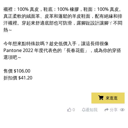
襯裡：100% 真皮，鞋底：100% 橡膠，鞋面：100% 真皮。
真正柔軟的絨面革、皮革和蓬鬆的羊皮鞋面，配有絕緣和排
汗襯裡。穿起來舒適底部也可防滑，露腳趾設計讓腳ㄚ不悶
熱～
今年想來點特殊款嗎？趁史低價入手，讓這長得很像
Pantone 2022 年度代表色的「長春花藍」，成為你的穿搭
選項吧～
售價 $106.00
折扣價 $41.20
來逛逛
0
通知我
分享