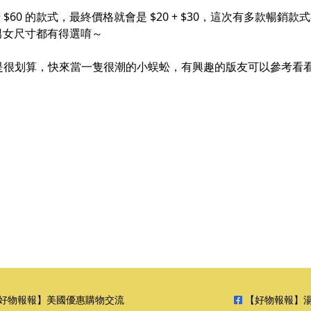
0 的款式，最終價格就會是 $20 + $30，這次有多款暢銷款式有優惠，
而且男女尺寸都有得選唷～
是很划算，快來當一隻很潮的小蜈蚣，有興趣的版友可以參考看
好物報報】美國優惠購物交流
【好物報報】