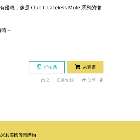
像是 Club C Laceless Mule 系列的懶
看唷～
折扣碼
來逛逛
2
通知我
分享
湯米粒美國優惠購物