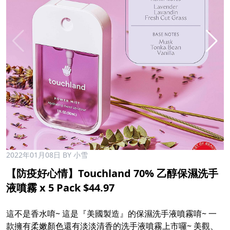
2022年01月08日
BY 小雪
【防疫好心情】Touchland 70% 乙醇保濕洗手
液噴霧 x 5 Pack $44.97
這不是香水唷~ 這是『美國製造』的保濕洗手液噴霧唷~ 一
款擁有柔嫩顏色還有淡淡清香的洗手液噴霧上市囉~ 美觀、