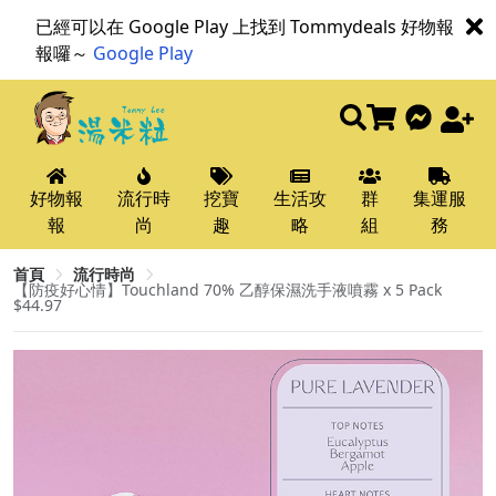
已經可以在 Google Play 上找到 Tommydeals 好物報
報囉～
Google Play
好物報
流行時
挖寶
生活攻
群
集運服
報
尚
趣
略
組
務
首頁
流行時尚
【防疫好心情】Touchland 70% 乙醇保濕洗手液噴霧 x 5 Pack
$44.97