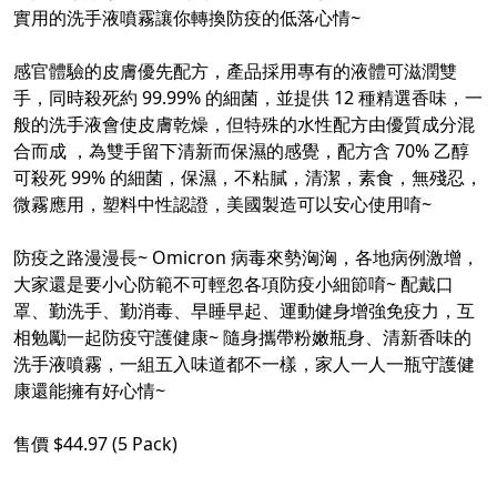
實用的洗手液噴霧讓你轉換防疫的低落心情~
感官體驗的皮膚優先配方，產品採用專有的液體可滋潤雙
手，同時殺死約 99.99% 的細菌，並提供 12 種精選香味，一
般的洗手液會使皮膚乾燥，但特殊的水性配方由優質成分混
合而成 ，為雙手留下清新而保濕的感覺，配方含 70% 乙醇
可殺死 99% 的細菌，保濕，不粘膩，清潔，素食，無殘忍，
微霧應用，塑料中性認證，美國製造可以安心使用唷~
防疫之路漫漫長~ Omicron 病毒來勢洶洶，各地病例激增，
大家還是要小心防範不可輕忽各項防疫小細節唷~ 配戴口
罩、勤洗手、勤消毒、早睡早起、運動健身增強免疫力，互
相勉勵一起防疫守護健康~ 隨身攜帶粉嫩瓶身、清新香味的
洗手液噴霧，一組五入味道都不一樣，家人一人一瓶守護健
康還能擁有好心情~
售價 $44.97 (5 Pack)