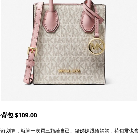
包 $109.00
 折好划算，就算一次買三顆給自己、給姊妹跟給媽媽，荷包君也會笑