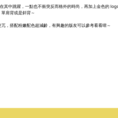
皮革在其中跳躍，一點也不衝突反而格外的時尚，再加上金色的 lo
、單肩背或是斜背～
突兀，搭配粉嫩配色超減齡，有興趣的版友可以參考看看唷～