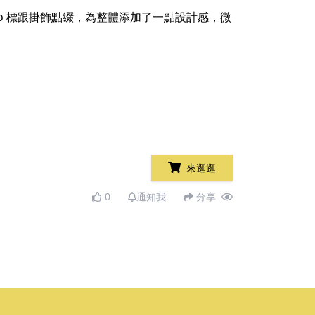
go 標跟掛飾點綴，為整體添加了一點設計感，微
來逛逛
0
通知我
分享