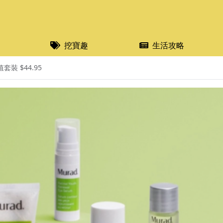
挖寶趣
生活攻略
裝 $44.95