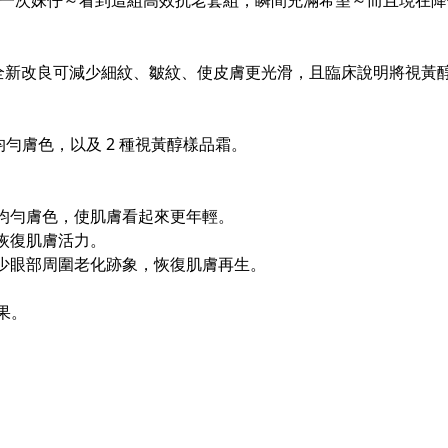
當一次妹仔～看到這組高效抗老套組，瞬間充滿希望～而且現在降價
全新改良可減少細紋、皺紋、使皮膚更光滑，且臨床說明將視黃
均勻膚色，以及 2 種視黃醇樣品霜。
均勻膚色，使肌膚看起來更年輕。
恢復肌膚活力。
少眼部周圍老化跡象，恢復肌膚再生。
果。