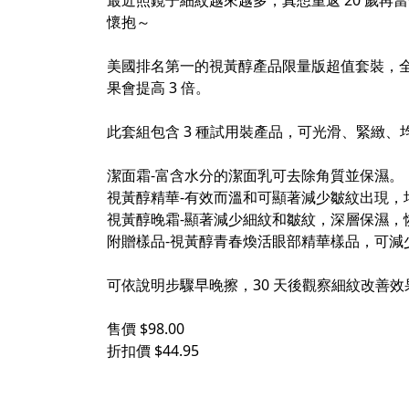
最近照鏡子細紋越來越多，真想重返 20 歲再
懷抱～
美國排名第一的視黃醇產品限量版超值套裝，
果會提高 3 倍。
此套組包含 3 種試用裝產品，可光滑、緊緻、
潔面霜-富含水分的潔面乳可去除角質並保濕。
視黃醇精華-有效而溫和可顯著減少皺紋出現，
視黃醇晚霜-顯著減少細紋和皺紋，深層保濕，
附贈樣品-視黃醇青春煥活眼部精華樣品，可減
可依說明步驟早晚擦，30 天後觀察細紋改善效
售價 $98.00
折扣價 $44.95