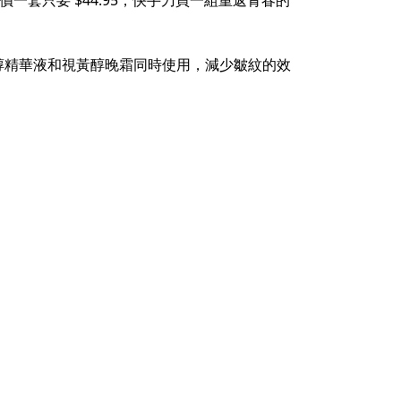
一套只要 $44.95，快手刀買一組重返青春的
醇精華液和視黃醇晚霜同時使用，減少皺紋的效