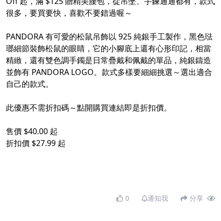
Off 起，滿 $125 贈精美腰包，從吊墜、手鍊通通都有，款式
很多，要買要快，喜歡不要錯過喔～​
PANDORA 有可愛的松鼠吊飾以 925 純銀手工製作，黑色琺
瑯細節裝飾松鼠的眼睛，它的小腳底上還有心形印記，相當
精緻，還有雙色調手鐲是日常疊戴和佩戴的單品，純銀鑄造
並飾有 PANDORA LOGO。款式多樣要細細挑選～選出適合
自己的款式。​
此優惠不需折扣碼～點開購買連結即是折扣價。​
售價 $40.00 起​
折扣價 $27.99 起​
0
通知我
分享