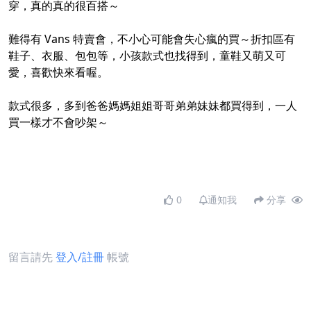
穿，真的真的很百搭～
難得有 Vans 特賣會，不小心可能會失心瘋的買～折扣區有
鞋子、衣服、包包等，小孩款式也找得到，童鞋又萌又可
愛，喜歡快來看喔。
款式很多，多到爸爸媽媽姐姐哥哥弟弟妹妹都買得到，一人
買一樣才不會吵架～
0
通知我
分享
留言請先
登入/註冊
帳號