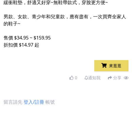
緩衝鞋墊，舒適又好穿~無鞋帶款式，穿脫更方便~
男款、女款、青少年和兒童款，應有盡有，一次買齊全家人
的鞋子~
售價 $34.95 ~ $159.95
折扣價 $14.97 起
來逛逛
0
通知我
分享
留言請先
登入/註冊
帳號