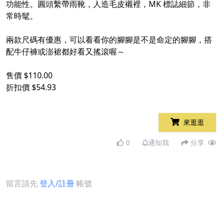
功能性。圓頭繫帶雨靴，人造毛皮襯裡，MK 標誌細節，非
常時髦。
兩款尺碼有優惠，可以看看你的腳腳是不是命定的腳腳，搭
配牛仔褲或澎裙都好看又搖滾喔～
售價 $110.00
折扣價 $54.93
來逛逛
0
通知我
分享
留言請先
登入/註冊
帳號