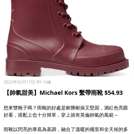
2022年02月17日
BY 小緣
【帥氣甜美】Michael Kors 繫帶雨靴 $54.93
想來雙靴子嗎？雨靴的好處是耐髒耐操又堅固，酒紅色亮眼
好看，搭配上也十分簡單，穿上就有英倫帥氣的風範～
雨靴以閃亮的厚底為基調，融合了溫暖的襯里和全天候的多