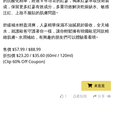
的抗酸化精華，經過 6 年培育的紅蔘，獨家紅蔘萃取技術製
成，保留更多紅蔘有效成分，多重功效解決乾燥缺水、敏感
泛紅、上妝不服貼的肌膚問題~​
​
舒緩補水輕盈清爽，人蔘精華保濕不油膩易於吸收，全天補
水，就護歐爸守護著你一樣，讓你輕鬆擁有韓國歐尼同款精
緻肌膚~ 水潤補給，有興趣的朋友們可以體驗看看唷~​
​
售價 $57.99 / $88.99​
折扣價 $23.20 / $35.60 (60ml / 120ml)​
(Clip 60% Off Coupon)​
​
來逛逛
1
通知我
分享