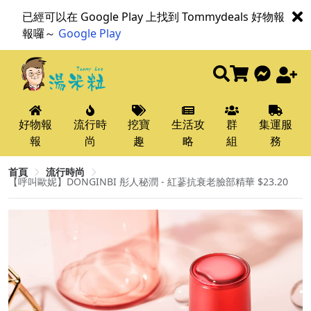
已經可以在 Google Play 上找到 Tommydeals 好物報
報囉～
Google Play
好物報
流行時
挖寶
生活攻
群
集運服
報
尚
趣
略
組
務
首頁
流行時尚
【呼叫歐妮】DONGINBI 彤人秘潤 - 紅蔘抗衰老臉部精華 $23.20​