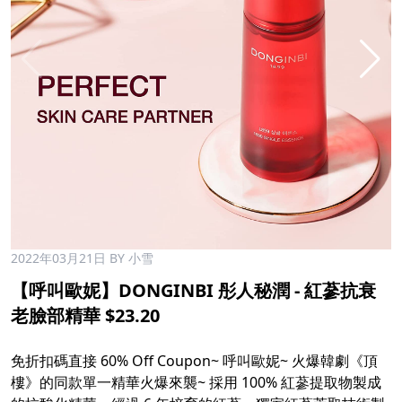
2022年03月21日
BY 小雪
【呼叫歐妮】DONGINBI 彤人秘潤 - 紅蔘抗衰
老臉部精華 $23.20​
​
免折扣碼直接 60% Off Coupon~ 呼叫歐妮~ 火爆韓劇《頂
樓》的同款單一精華火爆來襲~ 採用 100% 紅蔘提取物製成