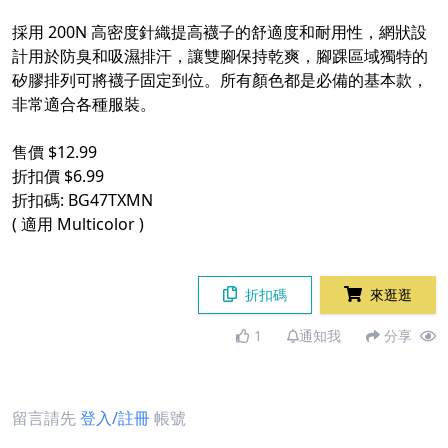
採用 200N 高密度針織提高襪子的舒適度和耐用性，網狀設
計用於防臭和吸濕排汗，讓雙腳保持乾爽，腳踝區域獨特的
矽膠排列可將襪子固定到位。所有顏色都是必備的基本款，
非常適合各種服裝。
售價 $12.99
折扣價 $6.99
折扣碼: BG47TXMN
( 適用 Multicolor )
折扣碼
來逛逛
1
通知我
分享
留言請先
登入/註冊
帳號