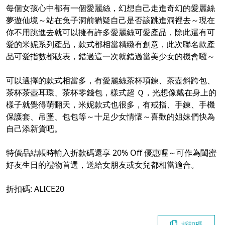
每個女孩心中都有一個愛麗絲，幻想自己走進奇幻的愛麗絲
夢遊仙境～站在兔子洞前猶疑自己是否該跳進洞裡去～現在
你不用跳進去就可以擁有許多愛麗絲可愛產品，除此還有可
愛的米妮系列產品，款式都相當精緻有創意，此次聯名款產
品可愛指數都破表，錯過這一次就錯過當美少女的機會囉～
可以選擇的款式相當多，有愛麗絲茶杯項鍊、茶壺斜跨包、
茶杯茶壺耳環、茶杯零錢包，樣式超 Ｑ，光想像戴在身上的
樣子就覺得萌翻天，米妮款式也很多，有戒指、手鍊、手機
保護套、吊墜、包包等～十足少女情懷～喜歡的姐妹們快為
自己添新貨吧。
特價品結帳時輸入折款碼還享 20% Off 優惠喔～可作為閨蜜
好友生日的禮物首選，送給女朋友或女兒都相當適合。
折扣碼: ALICE20
折扣碼