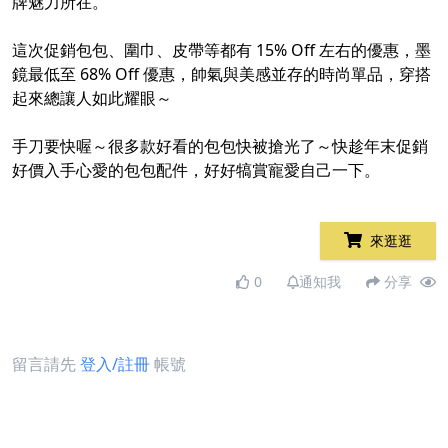
牌魅力所在。
這次促銷包包、圍巾、皮帶等都有 15% Off 左右的優惠，墨
鏡最低至 68% Off 優惠，帥氣與美感並存的時尚單品，穿搭
起來總讓人如此耀眼～
手刀要快喔～很多款好看的包包快被搶光了～快趁年末促銷
好價入手心愛的包包配件，好好犒賞寵愛自己一下。
來逛逛
0
通知我
分享
留言請先
登入/註冊
帳號