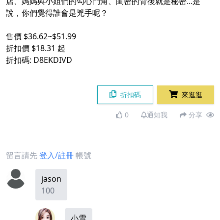
店、媽媽與小姐們的勾心鬥角、閨密的背後就是秘密...是
說，你們覺得誰會是兇手呢？
售價 $36.62~$51.99
折扣價 $18.31 起
折扣碼: D8EKDIVD
折扣碼
來逛逛
0
通知我
分享
留言請先
登入/註冊
帳號
jason
100
小雪