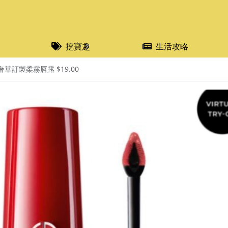
挖寶趣
生活攻略
 奢華訂製柔霧唇露 $19.00