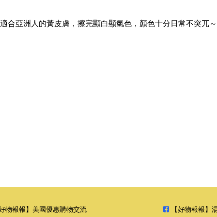
色，非常適合亞洲人的黃皮膚，擦完顯白顯氣色，顏色十分日常不突兀～
好物報報】美國優惠購物交流
【好物報報】