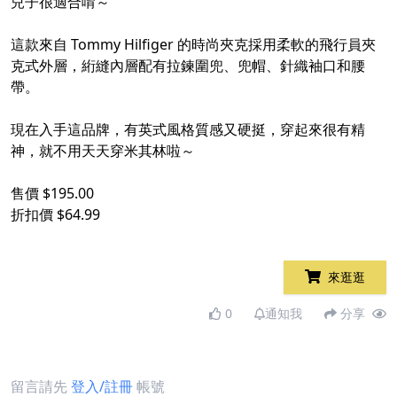
兒子很適合唷～
這款來自 Tommy Hilfiger 的時尚夾克採用柔軟的飛行員夾
克式外層，絎縫內層配有拉鍊圍兜、兜帽、針織袖口和腰
帶。
現在入手這品牌，有英式風格質感又硬挺，穿起來很有精
神，就不用天天穿米其林啦～
售價 $195.00
折扣價 $64.99
來逛逛
0
通知我
分享
留言請先
登入/註冊
帳號