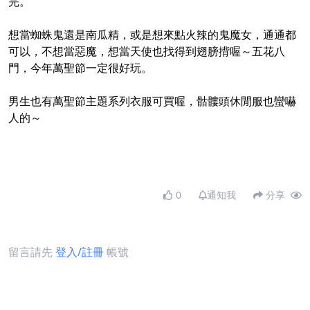
完。
想當蜘蛛鬼還是南瓜精，或是想來點火辣的鬼魔女，通通都
可以，不想當惡魔，想當天使也找得到翅膀揹喔～五花八
門，今年萬聖節一定很好玩。
男生也有萬聖節主題系列衣服可買喔，骷髏頭休閒服也蠻嚇
人的～
0
通知我
分享
留言請先
登入/註冊
帳號