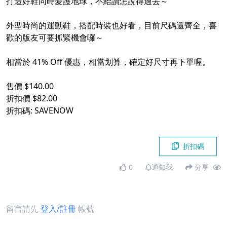
打造好鞋同時愛護地球，不給讚怎說得過去～
外型時尚的運動鞋，搭配時裝也好看，目前尺碼還齊全，喜
歡的版友可要抓緊機會囉～
相當於 41% Off 優惠，相當划算，確定好尺寸再下單喔。
售價 $140.00
折扣價 $82.00
折扣碼: SAVENOW
折扣碼
0
通知我
分享
留言請先
登入/註冊
帳號