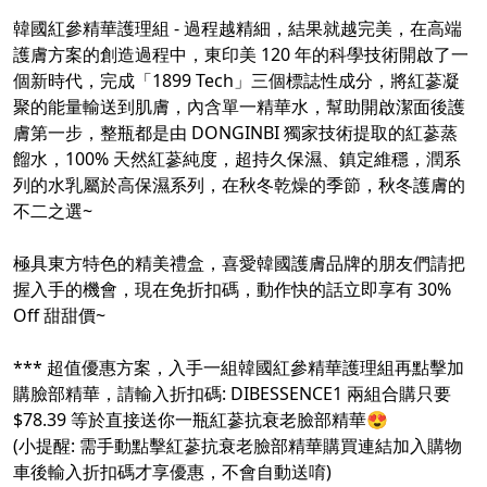
韓國紅參精華護理組 - 過程越精細，結果就越完美，在高端
護膚方案的創造過程中，東印美 120 年的科學技術開啟了一
個新時代，完成「1899 Tech」三個標誌性成分，將紅蔘凝
聚的能量輸送到肌膚，內含單一精華水，幫助開啟潔面後護
膚第一步，整瓶都是由 DONGINBI 獨家技術提取的紅蔘蒸
餾水，100% 天然紅蔘純度，超持久保濕、鎮定維穩，潤系
列的水乳屬於高保濕系列，在秋冬乾燥的季節，秋冬護膚的
不二之選~
極具東方特色的精美禮盒，喜愛韓國護膚品牌的朋友們請把
握入手的機會，現在免折扣碼，動作快的話立即享有 30%
Off 甜甜價~
*** 超值優惠方案，入手一組韓國紅參精華護理組再點擊加
購臉部精華，請輸入折扣碼: DIBESSENCE1 兩組合購只要
$78.39 等於直接送你一瓶紅蔘抗衰老臉部精華😍
(小提醒: 需手動點擊紅蔘抗衰老臉部精華購買連結加入購物
車後輸入折扣碼才享優惠，不會自動送唷)