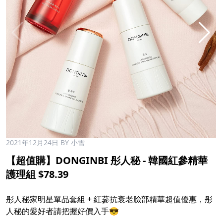
2021年12月24日
BY 小雪
【超值購】DONGINBI 彤人秘 - 韓國紅參精華
護理組 $78.39
彤人秘家明星單品套組 + 紅蔘抗衰老臉部精華超值優惠，彤
人秘的愛好者請把握好價入手😎