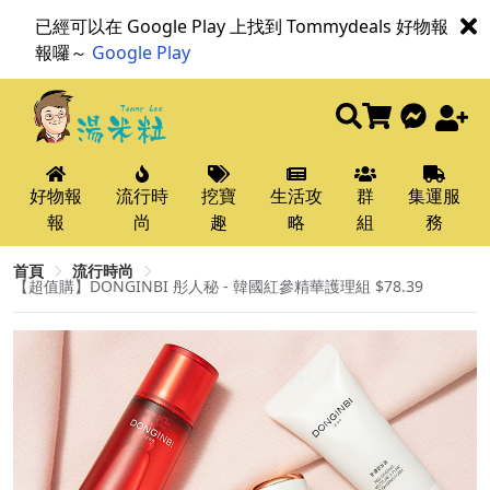
已經可以在 Google Play 上找到 Tommydeals 好物報
報囉～
Google Play
好物報
流行時
挖寶
生活攻
群
集運服
報
尚
趣
略
組
務
首頁
流行時尚
【超值購】DONGINBI 彤人秘 - 韓國紅參精華護理組 $78.39