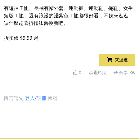
有短袖 T 恤、長袖有帽外套、運動褲、運動鞋、拖鞋、女生
短版 T 恤、還有浪漫的淺紫色 T 恤都很好看，不妨來逛逛，
缺什麼趁著折扣汰舊換新吧。
折扣價 $9.99 起
來逛逛
0
通知我
分享
留言請先
登入/註冊
帳號