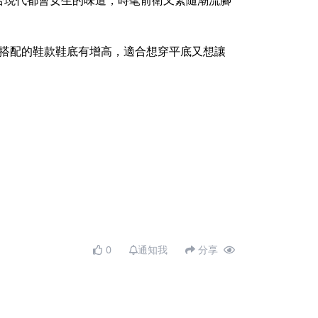
合現代都會女生的味道，時髦前衛又緊隨潮流腳
高，搭配的鞋款鞋底有增高，適合想穿平底又想讓
0
通知我
分享