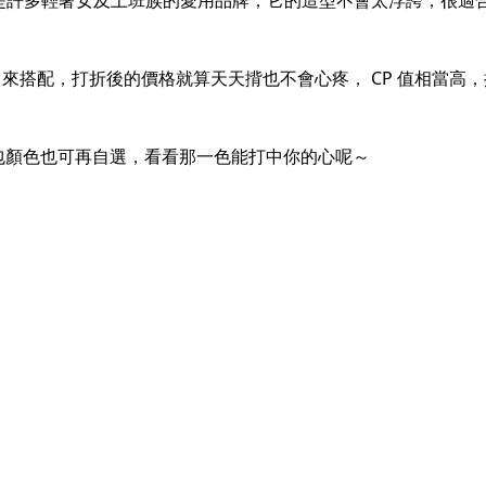
 是許多輕奢女及上班族的愛用品牌，它的造型不會太浮誇，很適
 來搭配，打折後的價格就算天天揹也不會心疼， CP 值相當
顏色也可再自選，看看那一色能打中你的心呢～​