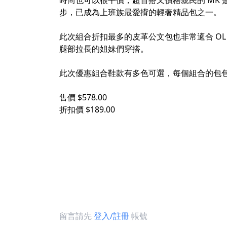
時尚也可以很平價，超百搭又價格親民的 MK
步，已成為上班族最愛揹的輕奢精品包之一。​
此次組合折扣最多的皮革公文包也非常適合 OL
腿部拉長的姐妹們穿搭。
此次優惠組合鞋款有多色可選，每個組合的包包
售價 $578.00 ​ ​
折扣價 $189.00 ​
留言請先
登入/註冊
帳號