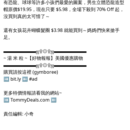
有恐龍、球球等許多小孩們最愛的圖案，男生立體恐龍造型
帽原價$19.95，現在只要 $5.98，全場下殺到 70% Off 起，
沒買到真的太可惜了～
還有女孩花卉蝴蝶髮圈 $3.98 就能買到～媽媽們快來搶手
足。
▬▬▬▬▬▬▬ஜ۩۞۩ஜ▬▬▬▬▬▬▬
~ 湯 米 粒 ~【好物報報】美國優惠購物
▬▬▬▬▬▬▬ஜ۩۞۩ஜ▬▬▬▬▬▬▬
購買請按這裡 (gymboree)
➡
bit.ly
⬅
#ad
更多特價情報請看我的網站~
➡
TommyDeals.com
⬅
責任編輯: 小奇