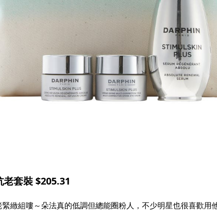
套裝 $205.31
老緊緻組嘍～朵法真的低調但總能圈粉人，不少明星也很喜歡用