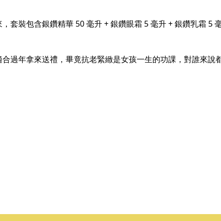
裝包含銀鑽精華 50 毫升 + 銀鑽眼霜 5 毫升 + 銀鑽乳霜
式也很適合過年拿來送禮，畢竟抗老緊緻是女孩一生的功課，對誰來說