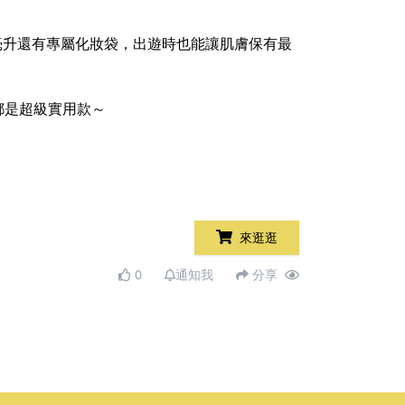
 5 毫升還有專屬化妝袋，出遊時也能讓肌膚保有最
都是超級實用款～
來逛逛
0
通知我
分享