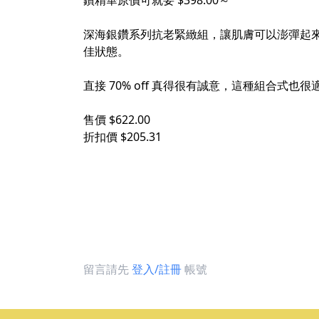
鑽精華原價可就要 $398.00～
深海銀鑽系列抗老緊緻組，讓肌膚可以澎彈起來，套
佳狀態。
直接 70% off 真得很有誠意，這種組合
售價 $622.00
折扣價 $205.31
留言請先
登入/註冊
帳號