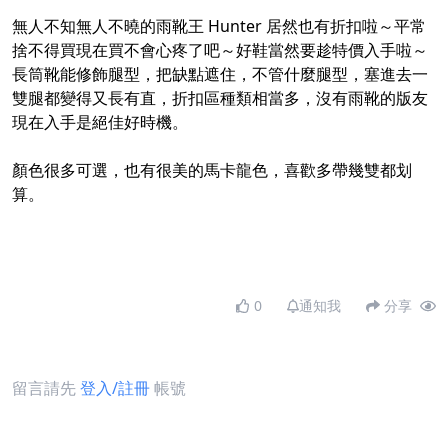
無人不知無人不曉的雨靴王 Hunter 居然也有折扣啦～平常
捨不得買現在買不會心疼了吧～好鞋當然要趁特價入手啦～
長筒靴能修飾腿型，把缺點遮住，不管什麼腿型，塞進去一
雙腿都變得又長有直，折扣區種類相當多，沒有雨靴的版友
現在入手是絕佳好時機。
顏色很多可選，也有很美的馬卡龍色，喜歡多帶幾雙都划
算。
0
通知我
分享
留言請先
登入/註冊
帳號