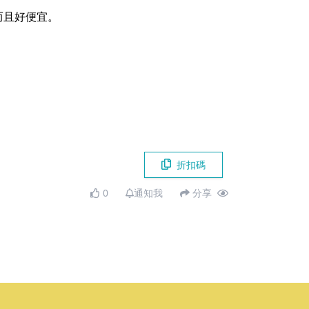
而且好便宜。
折扣碼
0
通知我
分享