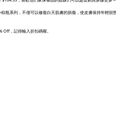
要 $104.99，喜歡他們家保養品的姐妹們可以趁促銷買多賺更多
小棕瓶系列，不僅可以修復白天肌膚的損傷，使皮膚保持年輕狀
30% Off，記得輸入折扣碼喔。