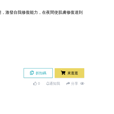
～
態，激發自我修復能力，在夜間使肌膚修復達到
折扣碼
來逛逛
0
通知我
分享