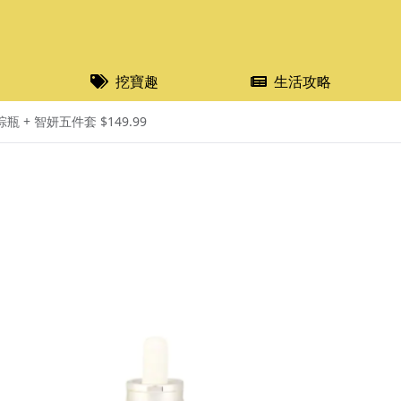
挖寶趣
生活攻略
棕瓶 + 智妍五件套 $149.99