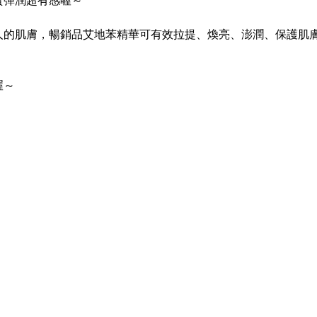
實彈潤超有感喔～
人的肌膚，暢銷品艾地苯精華可有效拉提、煥亮、澎潤、保護肌
喔～