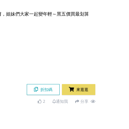
膚，姐妹們大家一起變年輕～黑五價買最划算
折扣碼
來逛逛
2
通知我
分享