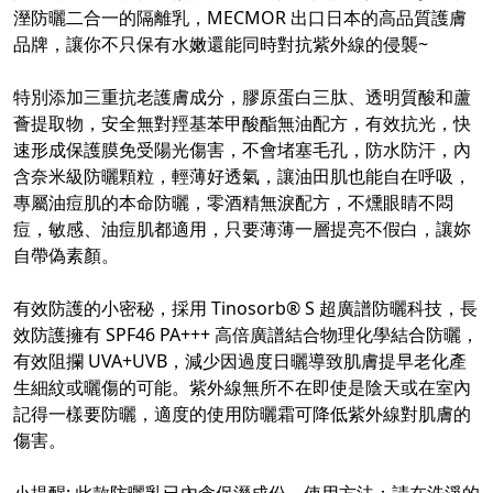
溼防曬二合一的隔離乳，MECMOR 出口日本的高品質護膚
品牌，讓你不只保有水嫩還能同時對抗紫外線的侵襲~
特別添加三重抗老護膚成分，膠原蛋白三肽、透明質酸和蘆
薈提取物，安全無對羥基苯甲酸酯無油配方，有效抗光，快
速形成保護膜免受陽光傷害，不會堵塞毛孔，防水防汗，內
含奈米級防曬顆粒，輕薄好透氣，讓油田肌也能自在呼吸，
專屬油痘肌的本命防曬，零酒精無淚配方，不燻眼睛不悶
痘，敏感、油痘肌都適用，只要薄薄一層提亮不假白，讓妳
自帶偽素顏。
有效防護的小密秘，採用 Tinosorb® S 超廣譜防曬科技，長
效防護擁有 SPF46 PA+++ 高倍廣譜結合物理化學結合防曬，
有效阻攔 UVA+UVB，減少因過度日曬導致肌膚提早老化產
生細紋或曬傷的可能。紫外線無所不在即使是陰天或在室內
記得一樣要防曬，適度的使用防曬霜可降低紫外線對肌膚的
傷害。