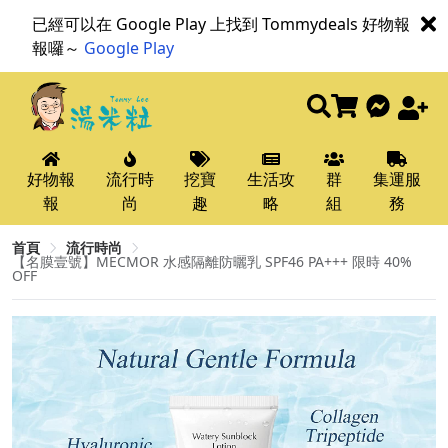
已經可以在 Google Play 上找到 Tommydeals 好物報
報囉～
Google Play
好物報
流行時
挖寶
生活攻
群
集運服
報
尚
趣
略
組
務
首頁
流行時尚
【名膜壹號】MECMOR 水感隔離防曬乳 SPF46 PA+++ 限時 40%
OFF