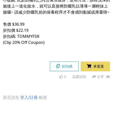
小提醒: 此款防曬乳已內含保溼成份，使用方法：請在洗淨的
臉後上一道化妝水，就可以直接將防曬乳以薄薄一層輕抹上
臉囉~ 請减少防曬乳前的保養程序才不會感到黏膩或厚重唷~
售價 $36.99
折扣價 $22.19
折扣碼: TOMMYFSR
(Clip 20% Off Coupon)
折扣碼
來逛逛
0
通知我
分享
留言請先
登入/註冊
帳號