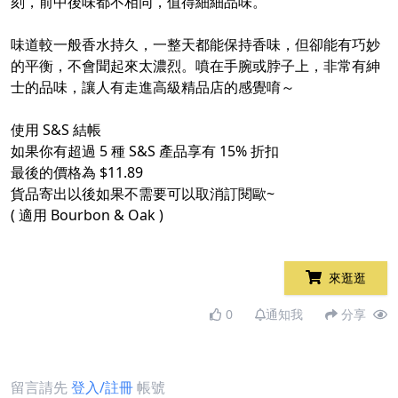
刻，前中後味都不相同，值得細細品味。
味道較一般香水持久，一整天都能保持香味，但卻能有巧妙
的平衡，不會聞起來太濃烈。噴在手腕或脖子上，非常有紳
士的品味，讓人有走進高級精品店的感覺唷～
使用 S&S 結帳​
如果你有超過 5 種 S&S 產品享有 15% 折扣​
最後的價格為 $11.89
貨品寄出以後如果不需要可以取消訂閱歐~​
( 適用 Bourbon & Oak )
來逛逛
0
通知我
分享
留言請先
登入/註冊
帳號