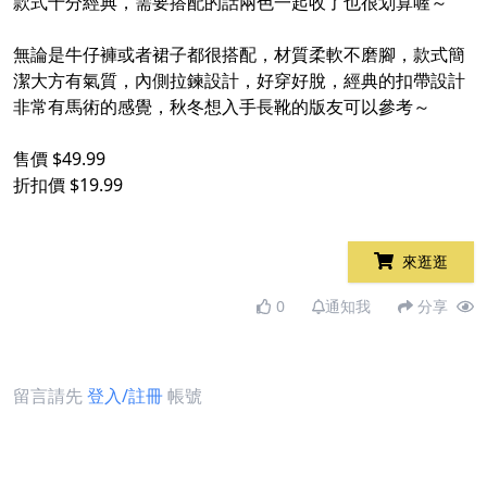
款式十分經典，需要搭配的話兩色一起收了也很划算喔～
無論是牛仔褲或者裙子都很搭配，材質柔軟不磨腳，款式簡
潔大方有氣質，內側拉鍊設計，好穿好脫，經典的扣帶設計
非常有馬術的感覺，秋冬想入手長靴的版友可以參考～
售價 $49.99
折扣價 $19.99
來逛逛
0
通知我
分享
留言請先
登入/註冊
帳號