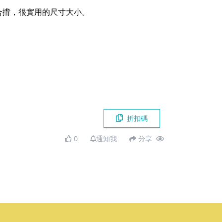
合揹，很實用的尺寸大小。
折扣碼
0
通知我
分享