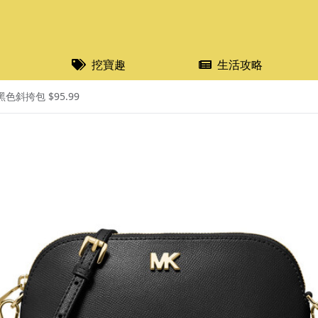
挖寶趣
生活攻略
黑色斜挎包 $95.99